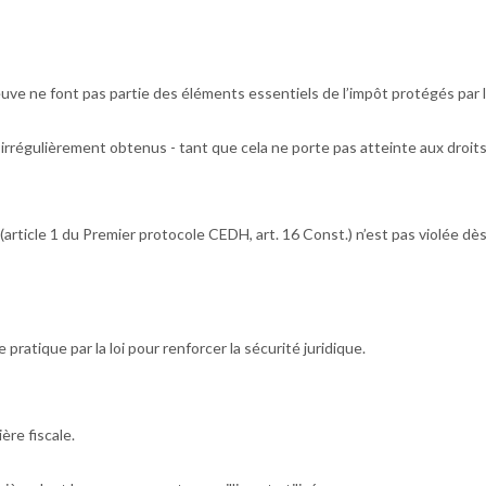
euve
ne font
pas partie des éléments essentiels de l’impôt
protégés par 
 irrégulièrement obtenus - tant que cela ne porte pas atteinte aux droit
(article 1 du Premier protocole CEDH, art. 16 Const.) n’est pas violée dès
 pratique par la loi
pour renforcer la sécurité juridique.
ère fiscale.