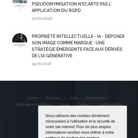
PSEUDONYMISATION N'ECARTE PAS L'
APPLICATION DU RGPD
20/02/2026
PROPRIÉTÉ INTELLECTUELLE - IA - DÉPOSER
SON IMAGE COMME MARQUE : UNE
STRATÉGIE ÉMERGENTE FACE AUX DÉRIVES
DE L'IA GÉNÉRATIVE
29/01/2026
Home
/
Pratiques
/
Team
/
International
/
Arbitrage et Médiation
/
News
/
Contact
/
Confidentialité
/
Cookies
/
Conditions Générales
Nous utilisons des cookies strictement
Copyrights © 2022 Lawell McMiller
nécessaires à l’utilisation et la sécurité de
notre site internet. Pour de plus amples
informations veuillez-vous référer à notre
politique de gestion des cookies