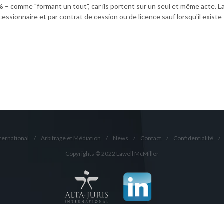
0% – comme "formant un tout", car ils portent sur un seul et même acte. La
essionnaire et par contrat de cession ou de licence sauf lorsqu'il existe
ternational
/
Arbitrage et Médiation
/
News
/
Contact
/
Confidentialité
/
Copyrights © 2022 Lawell McMiller