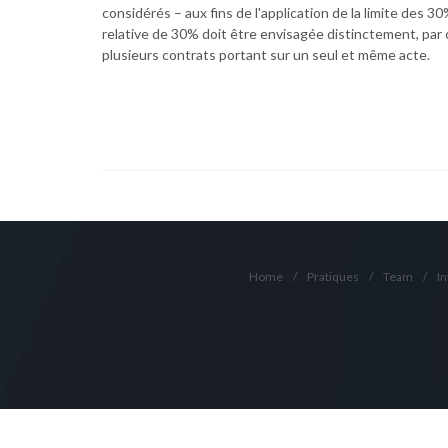
considérés – aux fins de l'application de la limite des 3
relative de 30% doit être envisagée distinctement, par c
plusieurs contrats portant sur un seul et même acte.
Home
/
Pratiques
/
Team
/
In