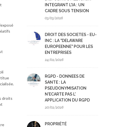
t
INTEGRANT L'IA : UN
CADRE SOUS TENSION
03/03/2026
l'exposé
éatifs
DROIT DES SOCIETES - EU-
INC : LA "DELAWARE
EUROPEENNE" POUR LES
st
ENTREPRISES
24/02/2026
li
RGPD - DONNEES DE
stitue
SANTE : LA
ialisée.
PSEUDONYMISATION
N'ECARTE PAS L'
s droits
APPLICATION DU RGPD
nt
20/02/2026
PROPRIÉTÉ
tre