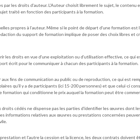
ar les droits d'auteur. L'Auteur choisit librement le sujet, le contenu e
t traité en fonction des participants à la formation.
elles propres à l’auteur. Même si le point de départ d'une formation est 
rédaction du support de formation implique de poser des choix libres et cr
rir les droits en vue d'une exploitation ou d’utilisation effective, ce qui e
port écrit pour le communiquer à chacun des participants à la formation.
uer aux fins de communication au public ou de reproduction, ce qui est remp
aires qu'il y a de participants (ici 15-200 personnes) et que celui-ci con
e formation qui conditionne le prix auquel la formation peut être commerc
ux droits cédés ne dispense pas les parties d'identifier les œuvres dont le
, les informations relatives aux œuvres ou prestations concernées peuve
ile.
restation et l'autre la cession et la licence, les deux contrats doivent ê