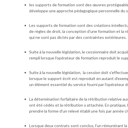
les supports de formation sont des œuvres protégeables p
développe une approche pédagogique personnelle du suje
Les supports de formation sont des créations intellectu
de règles de droit, la conception d'une formation et la 
qui ne sont pas dictés par des contraintes extérieures.
Suite à la nouvelle législation, le cessionnaire doit acqué
rempli lorsque l'opérateur de formation reproduit le sup
Suite à la nouvelle législation, la cession doit s'effect
lorsque le support écrit est reproduit en autant d'exempl
un élément essentiel du service fourni par l'opérateur d
La détermination forfaitaire de la rétribution relative a
ont été cédés et la rétribution y attachée. En pratique
prendre la forme d'un relevé établi une fois par année civ
Lorsque deux contrats sont conclus, l'un rémunérant la p