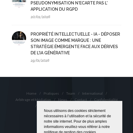
PSEUDONYMISATION N'ECARTE PAS L'
APPLICATION DU RGPD
20/02/2026
PROPRIÉTÉ INTELLECTUELLE - IA - DÉPOSER
SON IMAGE COMME MARQUE : UNE
STRATÉGIE ÉMERGENTE FACE AUX DÉRIVES
DE L'IA GÉNÉRATIVE
29/01/2026
Home
/
Pratiques
/
Team
/
International
/
Arbitrage et Médiation
/
News
/
Contact
/
Confidentialité
/
Cookies
/
Conditions Générales
Nous utilisons des cookies strictement
Copyrights © 2022 Lawell McMiller
nécessaires à l’utilisation et la sécurité de
notre site internet. Pour de plus amples
informations veuillez-vous référer à notre
politique de gestion des cookies